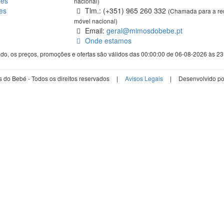
ões
nacional)
es
Tlm.: (+351) 965 260 332
(Chamada para a re
móvel nacional)
Email:
geral@mimosdobebe.pt
Onde estamos
ado, os preços, promoções e ofertas são válidos das 00:00:00 de 06-08-2026 às 2
do Bebé - Todos os direitos reservados
|
Avisos Legais
|
Desenvolvido p