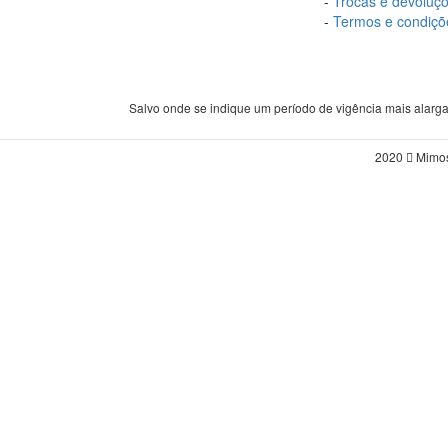
-
Trocas e devoluç
-
Termos e condiçõ
Salvo onde se indique um período de vigência mais alarg
2020
Mimos 