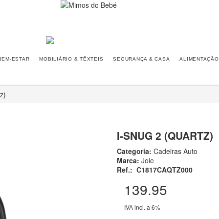
BEM-ESTAR
MOBILIÁRIO & TÊXTEIS
SEGURANÇA & CASA
ALIMENTAÇÃO
z)
I-SNUG 2 (QUARTZ)
Categoria:
Cadeiras Auto
Marca:
Joie
Ref.:
C1817CAQTZ000
139.95
IVA incl. a 6%