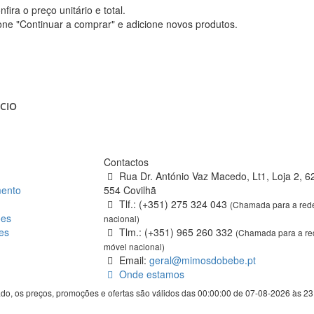
ira o preço unitário e total.
one "Continuar a comprar" e adicione novos produtos.
CIO
Contactos
Rua Dr. António Vaz Macedo, Lt1, Loja 2, 6
ento
554 Covilhã
Tlf.: (+351) 275 324 043
(Chamada para a rede
ões
nacional)
es
Tlm.: (+351) 965 260 332
(Chamada para a re
móvel nacional)
Email:
geral@mimosdobebe.pt
Onde estamos
ado, os preços, promoções e ofertas são válidos das 00:00:00 de 07-08-2026 às 2