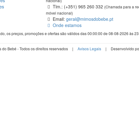
ões
nacional)
es
Tlm.: (+351) 965 260 332
(Chamada para a re
móvel nacional)
Email:
geral@mimosdobebe.pt
Onde estamos
ado, os preços, promoções e ofertas são válidos das 00:00:00 de 08-08-2026 às 2
do Bebé - Todos os direitos reservados
|
Avisos Legais
|
Desenvolvido p