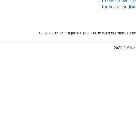
-
Trocas e devoluç
-
Termos e condiçõ
Salvo onde se indique um período de vigência mais alarg
2020
Mimos 